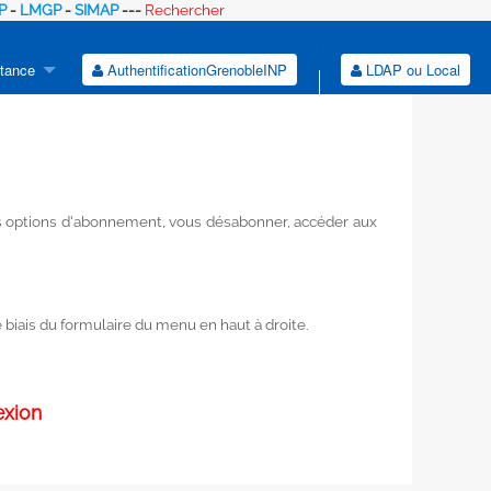
P
-
LMGP
-
SIMAP
---
Rechercher
tance
AuthentificationGrenobleINP
LDAP ou Local
vos options d'abonnement, vous désabonner, accéder aux
biais du formulaire du menu en haut à droite.
exion