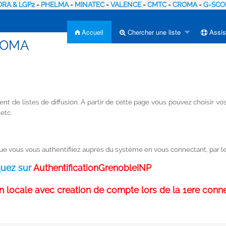
RA & LGP2
-
PHELMA
-
MINATEC
-
VALENCE
-
CMTC
-
CROMA
-
G-SCO
Accueil
Chercher une liste
Assis
CROMA
t de listes de diffusion. A partir de cette page vous pouvez choisir 
 etc.
 vous vous authentifiiez auprès du système en vous connectant, par le 
quez sur
AuthentificationGrenobleINP
 locale avec creation de compte lors de la 1ere conn